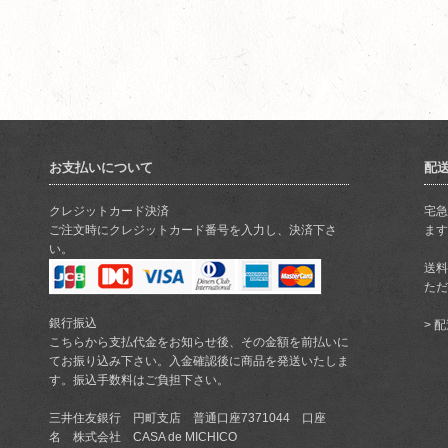
お支払いについて
配
クレジットカード決済
宅急
ご注文時にクレジットカード番号を入力し、決済下さ
ます
い。
送料
ただ
銀行振込
>
配
こちらから支払代金をお知らせ後、その金額を前払いに
てお振り込み下さい。入金確認後に商品を発送いたしま
す。振込手数料はご負担下さい。
三井住友銀行 円町支店 普通口座7371044 口座
名 株式会社 CASA de MICHICO